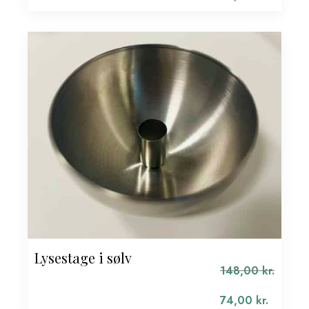
pris
Den
var:
aktuelle
148,00 kr..
pris
er:
74,00 kr..
Lysestage i sølv
148,00
kr.
Den
oprindelige
74,00
kr.