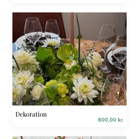
pris
Den
var:
aktuelle
20,00 kr..
pris
er:
10,00 kr..
Dekoration
800,00
kr.