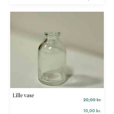
pris
Den
var:
aktuelle
398,00 kr..
pris
er:
199,00 kr..
Lille vase
20,00
kr.
Den
oprindelige
10,00
kr.