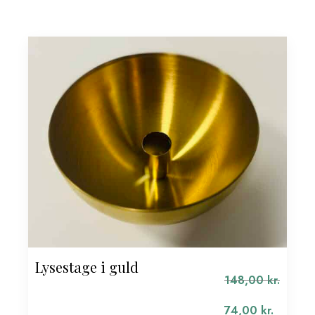
Lysestage i guld
148,00
kr.
Den
oprindelige
74,00
kr.