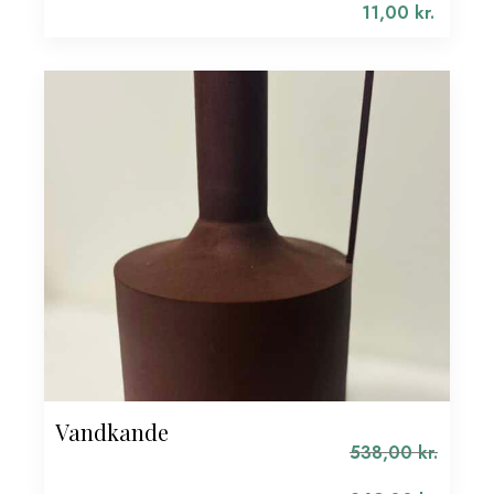
oprindelige
11,00
kr.
pris
Den
var:
aktuelle
22,00 kr..
pris
er:
11,00 kr..
Vandkande
538,00
kr.
Den