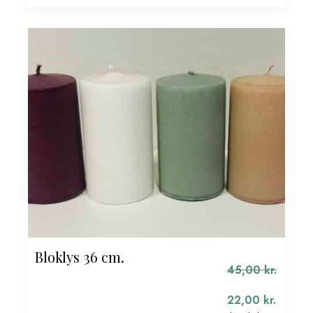
pris
Den
var:
aktuelle
148,00 kr..
pris
er:
74,00 kr..
Bloklys 36 cm.
45,00
kr.
22,00
kr.