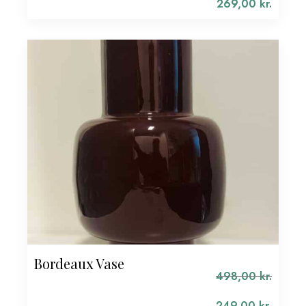
oprindelige
269,00
kr.
pris
Den
var:
aktuelle
538,00 kr..
pris
er:
269,00 kr..
Bordeaux Vase
498,00
kr.
Den
oprindelige
249,00
kr.