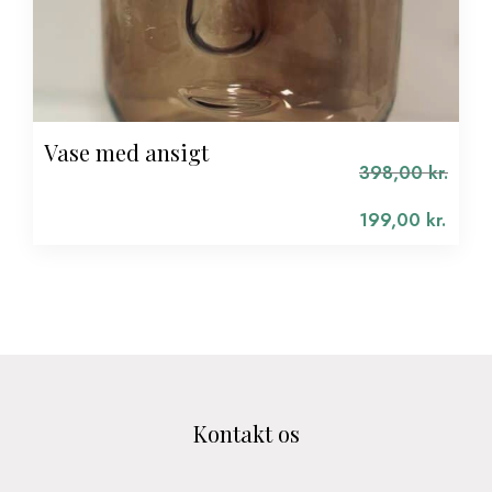
Vase med ansigt
398,00
kr.
Den
oprindelige
199,00
kr.
pris
Den
var:
aktuelle
398,00 kr..
pris
er:
199,00 kr..
Kontakt os