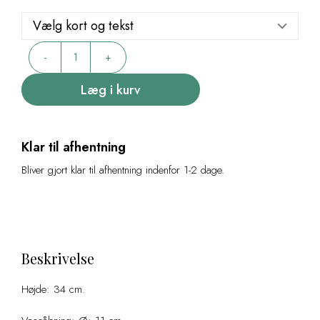
498,00 kr..
249,00 kr..
Bordeaux
-
+
Vase
antal
Læg i kurv
Klar til afhentning
Bliver gjort klar til afhentning indenfor 1-2 dage.
Beskrivelse
Højde: 34 cm.