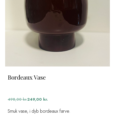
Bordeaux Vase
Den
Den
oprindelige
aktuelle
498,00
kr.
249,00
kr.
pris
pris
var:
er:
Smuk vase, i dyb bordeaux farve.