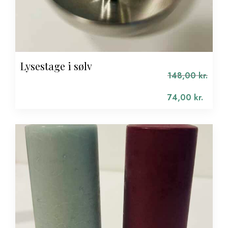
Lysestage i sølv
148,00
kr.
Den
oprindelige
74,00
kr.
pris
Den
var:
aktuelle
148,00 kr..
pris
er:
74,00 kr..