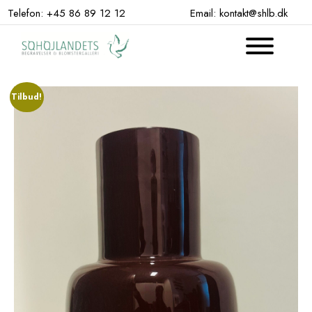
Hop
Telefon: +45 86 89 12 12
Email: kontakt@shlb.dk
til
indhold
Tilbud!