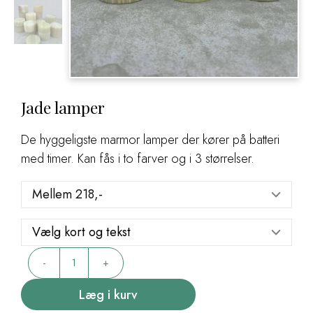
Jade lamper
De hyggeligste marmor lamper der kører på batteri
med timer. Kan fås i to farver og i 3 størrelser.
Jade
-
+
lamper
antal
Læg i kurv