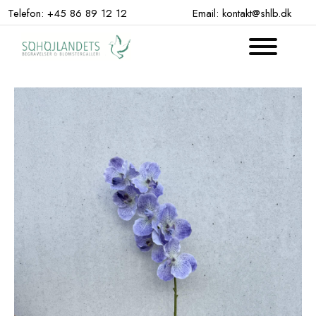
Hop
Telefon: +45 86 89 12 12
Email: kontakt@shlb.dk
til
indhold