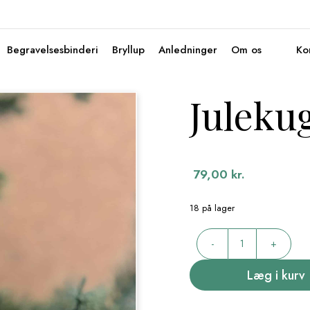
Begravelsesbinderi
Bryllup
Anledninger
Om os
Ko
Juleku
79,00
kr.
18 på lager
Julekugler
-
+
blomst
antal
Læg i kurv