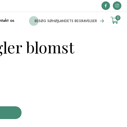
0
ntakt os
BESØG SØHØJLANDETS BEGRAVELSER
gler blomst