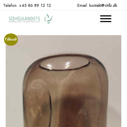
Hop
Telefon: +45 86 89 12 12
Email: kontakt@shlb.dk
til
indhold
Tilbud!