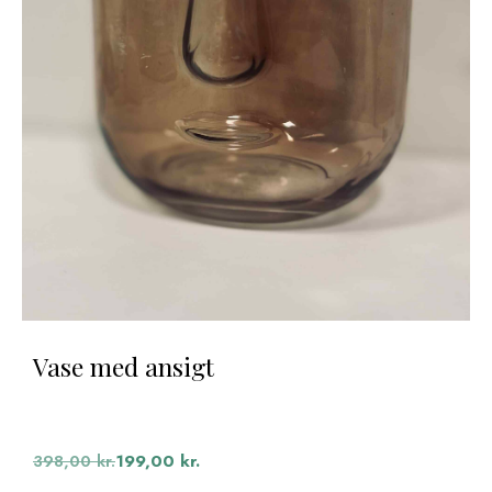
Vase med ansigt
Den
Den
oprindelige
aktuelle
398,00
kr.
199,00
kr.
pris
pris