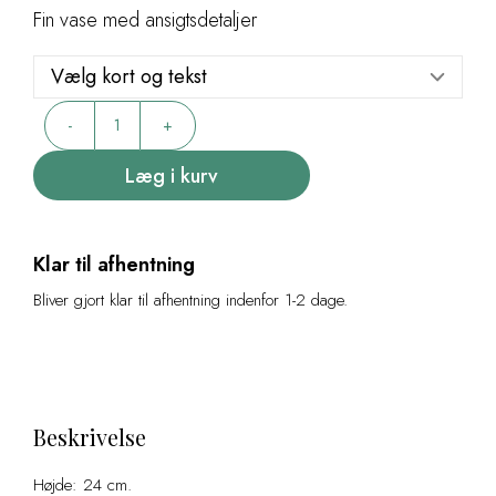
var:
er:
Fin vase med ansigtsdetaljer
398,00 kr..
199,00 kr..
Vase
-
+
med
ansigt
Læg i kurv
antal
Klar til afhentning
Bliver gjort klar til afhentning indenfor 1-2 dage.
Beskrivelse
Højde: 24 cm.