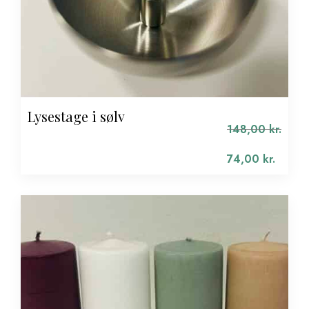
Lysestage i sølv
148,00
kr.
Den
oprindelige
74,00
kr.
pris
Den
var:
aktuelle
148,00 kr..
pris
er:
74,00 kr..