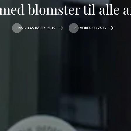
 med blomster til alle 
RING +45 86 89 12 12
SE VORES UDVALG