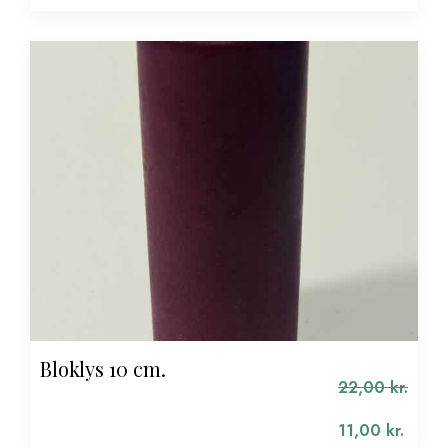
Bloklys 10 cm.
22,00
kr.
Den
oprindelige
11,00
kr.
pris