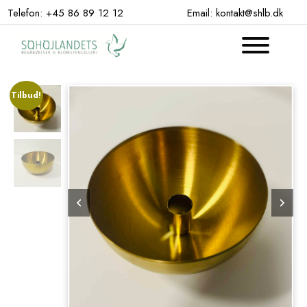
Hop
Telefon: +45 86 89 12 12
Email: kontakt@shlb.dk
til
indhold
Tilbud!