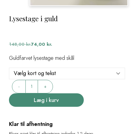
Lysestage i guld
Den
Den
oprindelige
aktuelle
148,00
kr.
74,00
kr.
pris
pris
var:
er:
Guldfarvet lysestage med skål
148,00 kr..
74,00 kr..
Lysestage
-
+
i
guld
Læg i kurv
antal
Klar til afhentning
Bliver gjort klar til afhentning indenfor 1-2 dage.