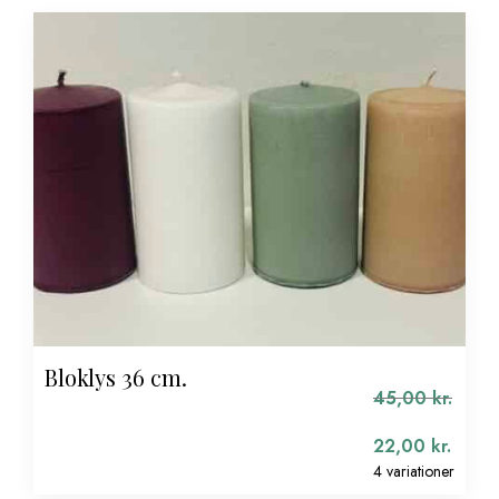
148,00 kr..
pris
er:
74,00 kr..
Bloklys 36 cm.
45,00
kr.
22,00
kr.
4 variationer