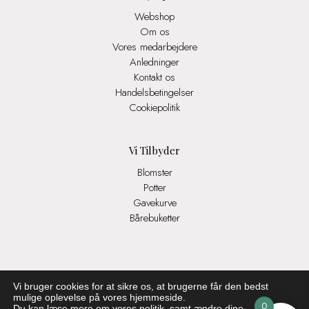
Webshop
Om os
Vores medarbejdere
Anledninger
Kontakt os
Handelsbetingelser
Cookiepolitik
Vi Tilbyder
Blomster
Potter
Gavekurve
Bårebuketter
Vi bruger cookies for at sikre os, at brugerne får den bedst
mulige oplevelse på vores hjemmeside.
0
Du kan læse mere om vores politik, samt ændre dine