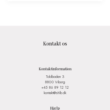
Den
var:
aktuelle
22,00 kr..
pris
er:
11,00 kr..
Kontakt os
Kontaktinformation
Toldboden 3
8800 Viborg
+45 86 89 12 12
kontakt@shlb.dk
Hjælp