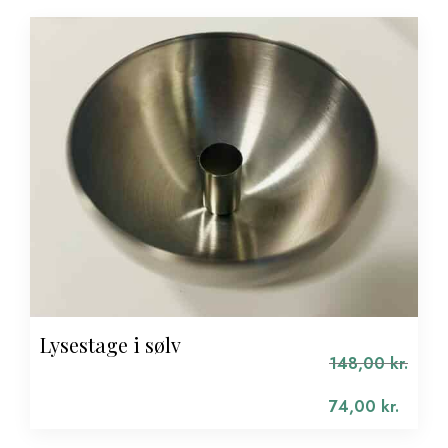
Lysestage i sølv
148,00
kr.
Den
oprindelige
74,00
kr.
pris
Den
var:
aktuelle