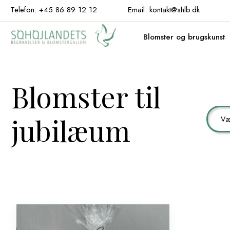
Hop
Telefon: +45 86 89 12 12
Email: kontakt@shlb.dk
til
indhold
Blomster og brugskunst
Blomster til
jubilæum
Væ