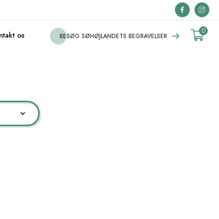
0
ntakt os
BESØG SØHØJLANDETS BEGRAVELSER