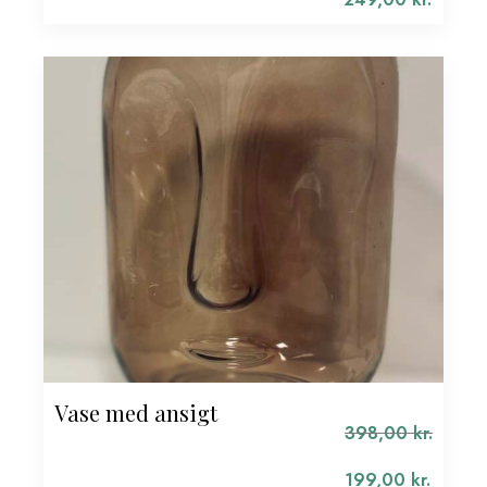
pris
Den
var:
aktuelle
498,00 kr..
pris
er:
249,00 kr..
Vase med ansigt
398,00
kr.
Den
oprindelige
199,00
kr.