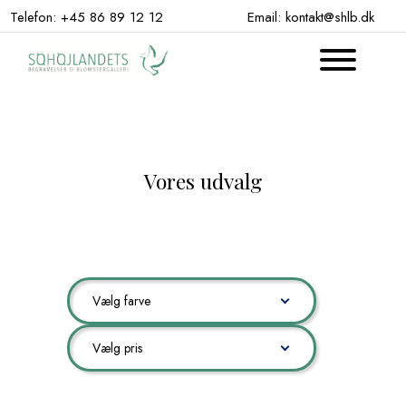
Hop
Telefon: +45 86 89 12 12
Email: kontakt@shlb.dk
til
indhold
Vores udvalg
Vælg farve
Vælg pris