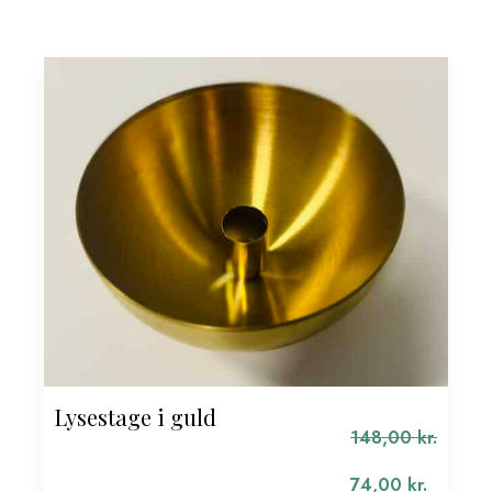
Lysestage i guld
148,00
kr.
Den
oprindelige
74,00
kr.