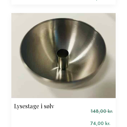
pris
Den
var:
aktuelle
148,00 kr..
pris
er:
74,00 kr..
Lysestage i sølv
148,00
kr.
Den
oprindelige
74,00
kr.