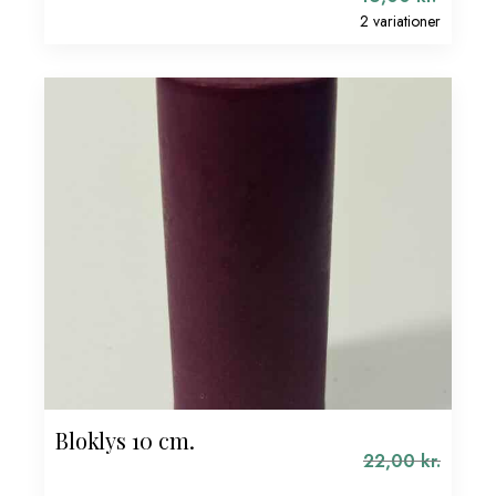
2 variationer
Bloklys 10 cm.
22,00
kr.
Den